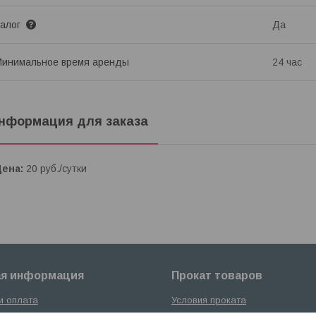
Залог
Да
инимальное время аренды
24 час
нформация для заказа
Цена:
20
руб.
/сутки
ая информация
Прокат товаров
и оплата
Условия проката