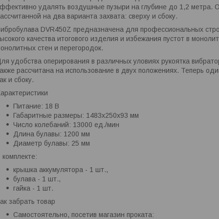
ффективно удалять воздушные пузыри на глубине до 1,2 метра. О
ассчитанной на два варианта захвата: сверху и сбоку.
ибробулава DVR450Z предназначена для профессиональных стро
ысокого качества итогового изделия и избежания пустот в моноли
онолитных стен и перегородок.
ля удобства оперирования в различных уловиях рукоятка вибрат
акже рассчитана на использование в двух положениях. Теперь оди
ак и сбоку.
арактеристики
Питание: 18 В
Габаритные размеры: 1483х250х93 мм
Число колебаний: 13000 ед./мин
Длина булавы: 1200 мм
Диаметр булавы: 25 мм
 комплекте:
крышка аккумулятора - 1 шт.,
булава - 1 шт.,
гайка - 1 шт.
ак забрать товар
Самостоятельно, посетив магазин проката: