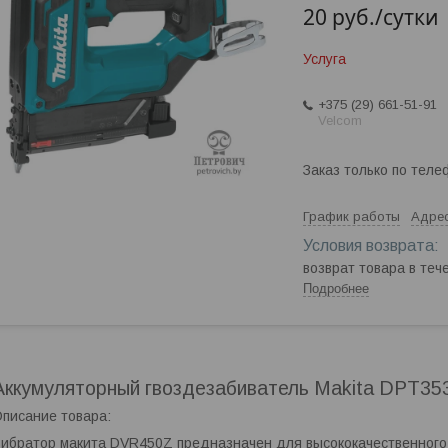
20
руб.
/сутки
Услуга
+375 (29) 661-51-91
Velcom
Заказ только по теле
График работы
Адрес
возврат товара в те
Подробнее
Аккумуляторный гвоздезабиватель Makita DPT35
писание товара:
ибратор макита DVR450Z предназначен для высококачественного