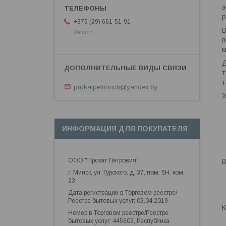
э
р
+375 (29) 661-51-91
В
Velcom
в
м
Д
т
т
prokatpetrovich@yandex.by
Х
ИНФОРМАЦИЯ ДЛЯ ПОКУПАТЕЛЯ
ООО "Прокат Петрович"
В
г. Минск, ул. Гурского, д. 37, пом. 5Н, ком.
23
Дата регистрации в Торговом реестре/
Реестре бытовых услуг: 03.04.2019
К
Номер в Торговом реестре/Реестре
бытовых услуг: 445602, Республика