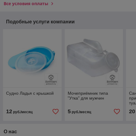
Все условия оплаты
Подобные услуги компании
Судно Ладья с крышкой
Мочеприёмник типа
Са
"Утка" для мужчин
пр
туа
B
12
5
20
руб./месяц
руб./месяц
О нас