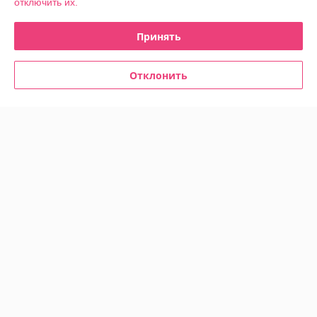
отключить их.
Контакты
Принять
Доставка и оплата
Отклонить
График работы
Полная версия сайта
Политика обработки cookies
Сайт создан на платформе Deal.by
Информация для покупателя
Юридическое лицо:
ООО "Прокат Петрович"
г. Минск, ул. Гурского, д. 37, пом. 5Н, ком. 23
Регистрационный номер ЕГР: 193215798
УНП: 193215798