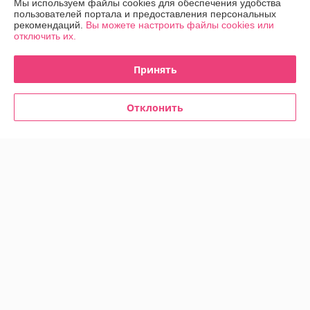
Мы используем файлы cookies для обеспечения удобства
О нас
пользователей портала и предоставления персональных
рекомендаций.
Вы можете настроить файлы cookies или
отключить их.
Контакты
Принять
Доставка и оплата
Отклонить
График работы
Полная версия сайта
Политика обработки cookies
Сайт создан на платформе Deal.by
Информация для покупателя
Юридическое лицо:
ООО "Прокат Петрович"
г. Минск, ул. Гурского, д. 37, пом. 5Н, ком. 23
Регистрационный номер ЕГР: 193215798