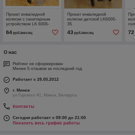
Прокат инвалидной
Прокат инвалидной
Пр
коляски с санитарным
коляски детской LK6005-
кол
устройством LK 6005-
35
го
46W
64
43
72
руб./месяц
руб./месяц
О нас
Рейтинг не сформирован
Менее 5 отзывов за последний год
Работает с 28.05.2012
г. Минск
ул.Гурского 41, Минск, Беларусь
Контакты
Сегодня работает с 09:00 до 21:00
Показать весь график работы