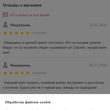
Отзывы о магазине
63 отзывов за всё время
Покупатель
12.01.2021
Отлично
Обращаюсь в данный прокат постоянно. Все на высшем уровне! 
Видно что за техникой следят и развиваются! Спасибо, процветания 
вам!
Покупатель
01.07.2020
Отлично
Хороший пункт проката, огромный выбор, инструмент в достойном 
состоянии. Брали уже не в первый раз, никогда не подводили! 
Показать все отзывы
Обработка файлов cookie