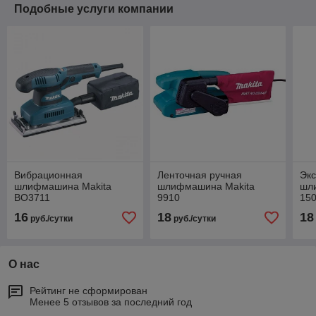
Подобные услуги компании
Вибрационная
Ленточная ручная
Экс
шлифмашина Makita
шлифмашина Makita
шл
BO3711
9910
150
16
18
18
руб./сутки
руб./сутки
О нас
Рейтинг не сформирован
Менее 5 отзывов за последний год