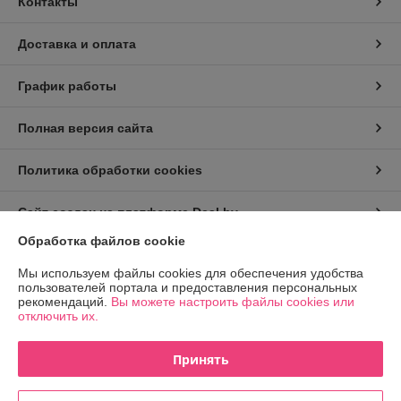
Контакты
Доставка и оплата
График работы
Полная версия сайта
Политика обработки cookies
Сайт создан на платформе Deal.by
Обработка файлов cookie
Информация для покупателя
Мы используем файлы cookies для обеспечения удобства
пользователей портала и предоставления персональных
Юридическое лицо:
ООО "Прокат Петрович"
рекомендаций.
Вы можете настроить файлы cookies или
г. Минск, ул. Гурского, д. 37, пом. 5Н, ком. 23
отключить их.
Регистрационный номер ЕГР: 193215798
Принять
УНП: 193215798
Регистрационный орган: Минский горисполком