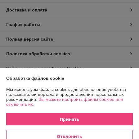
Доставка и оплата
График работы
Полная версия сайта
Политика обработки cookies
Сайт создан на платформе Deal.by
Обработка файлов cookie
Информация для покупателя
Мы используем файлы cookies для обеспечения удобства
пользователей портала и предоставления персональных
Юридическое лицо:
ООО "Прокат Петрович"
рекомендаций.
Вы можете настроить файлы cookies или
г. Минск, ул. Гурского, д. 37, пом. 5Н, ком. 23
отключить их.
Регистрационный номер ЕГР: 193215798
Принять
УНП: 193215798
Регистрационный орган: Минский горисполком
Отклонить