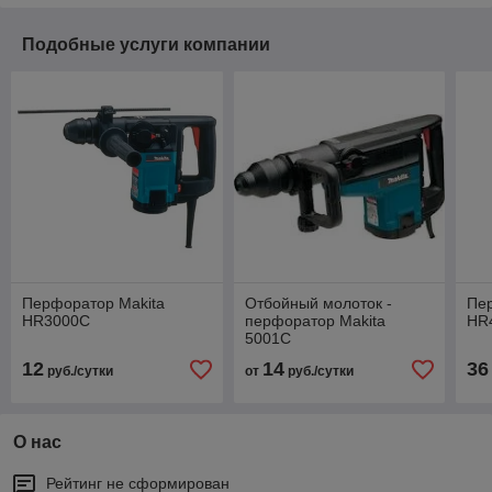
Подобные услуги компании
Перфоратор Makita
Отбойный молоток -
Пе
HR3000C
перфоратор Makita
HR
5001C
12
14
36
руб./сутки
от
руб./сутки
О нас
Рейтинг не сформирован