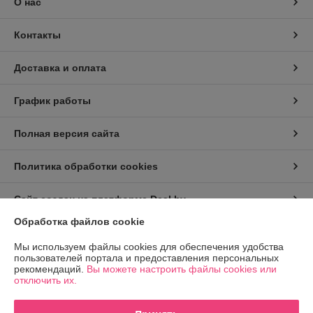
О нас
Контакты
Доставка и оплата
График работы
Полная версия сайта
Политика обработки cookies
Сайт создан на платформе Deal.by
Обработка файлов cookie
Информация для покупателя
Мы используем файлы cookies для обеспечения удобства
пользователей портала и предоставления персональных
Юридическое лицо:
ООО "Прокат Петрович"
рекомендаций.
Вы можете настроить файлы cookies или
г. Минск, ул. Гурского, д. 37, пом. 5Н, ком. 23
отключить их.
Регистрационный номер ЕГР: 193215798