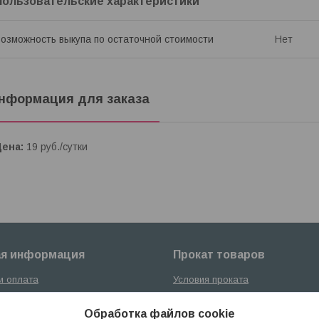
Пользовательские характеристики
озможность выкупа по остаточной стоимости
Нет
нформация для заказа
Цена:
19
руб.
/сутки
ая информация
Прокат товаров
и оплата
Условия проката
Адреса салонов проката
Обработка файлов cookie
Вопросы ответы