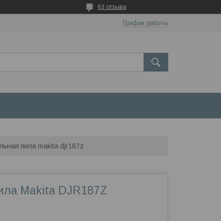
63 отзыва
График работы
льная пила makita djr187z
ила Makita DJR187Z