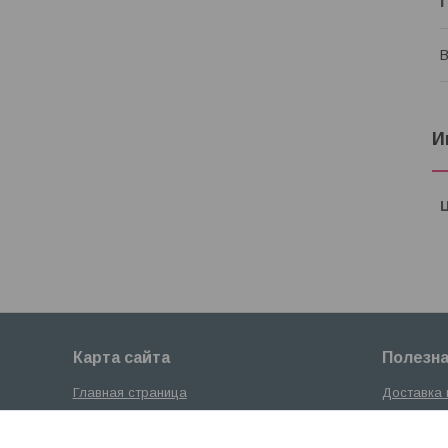
В
И
Карта сайта
Полезн
Главная страница
Доставка 
О компании
Контакты
Каталог проката
Статьи