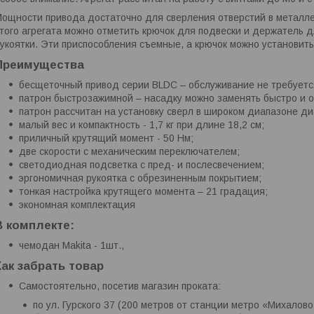
ощности привода достаточно для сверления отверстий в металле 
того агрегата можно отметить крючок для подвески и держатель 
укоятки. Эти приспособления съемные, а крючок можно установить
Преимущества
бесщеточный привод серии BLDC – обслуживание не требуетс
патрон быстрозажимной – насадку можно заменять быстро и о
патрон рассчитан на установку сверл в широком диапазоне диа
малый вес и компактность - 1,7 кг при длине 18,2 см;
приличный крутящий момент - 50 Нм;
две скорости с механическим переключателем;
светодиодная подсветка с пред- и послесвечением;
эргономичная рукоятка с обрезиненным покрытием;
тонкая настройка крутящего момента – 21 градация;
экономная комплектация
В комплекте:
чемодан Makita - 1шт.,
Как забрать товар
Самостоятельно, посетив магазин проката:
по ул. Гурского 37 (200 метров от станции метро «Михалово