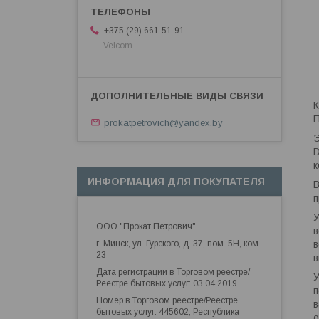
+375 (29) 661-51-91
Velcom
К
П
prokatpetrovich@yandex.by
Э
D
к
ИНФОРМАЦИЯ ДЛЯ ПОКУПАТЕЛЯ
В
п
У
ООО "Прокат Петрович"
в
г. Минск, ул. Гурского, д. 37, пом. 5Н, ком.
в
23
в
Дата регистрации в Торговом реестре/
У
Реестре бытовых услуг: 03.04.2019
п
Номер в Торговом реестре/Реестре
в
бытовых услуг: 445602, Республика
о