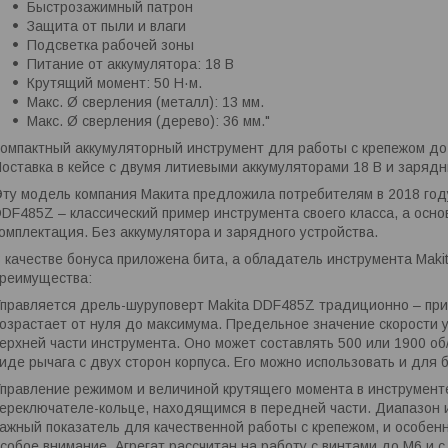
Быстрозажимный патрон
Защита от пыли и влаги
Подсветка рабочей зоны
Питание от аккумулятора: 18 В
Крутящий момент: 50 Н·м.
Макс. Ø сверления (металл): 13 мм.
Макс. Ø сверления (дерево): 36 мм."
омпактный аккумуляторный инструмент для работы с крепежом до 
оставка в кейсе с двумя литиевыми аккумуляторами 18 В и заряд
ту модель компания Макита предложила потребителям в 2018 году
DF485Z – классический пример инструмента своего класса, а осн
омплектация. Без аккумулятора и зарядного устройства.
 качестве бонуса приложена бита, а обладатель инструмента Ma
реимущества:
правляется дрель-шуруповерт Makita DDF485Z традиционно – при 
озрастает от нуля до максимума. Предельное значение скорости 
ерхней части инструмента. Оно может составлять 500 или 1900 об
иде рычага с двух сторон корпуса. Его можно использовать и для 
правление режимом и величиной крутящего момента в инструмент
ереключателе-кольце, находящимся в передней части. Диапазон и
ажный показатель для качественной работы с крепежом, и особен
собое внимание. Агрегат рассчитан на работу с винтами до М6 и с