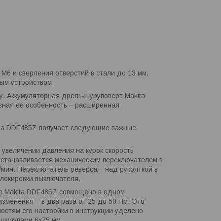
М6 и сверления отверстий в стали до 13 мм.
ным устройством.
. Аккумуляторная дрель-шуруповерт Makita
овная её особенность – расширенная
kita DDF485Z получает следующие важные
увеличении давления на курок скорость
устанавливается механическим переключателем в
/мин. Переключатель реверса – над рукояткой в
блокировки выключателя.
е Makita DDF485Z совмещено в одном
зменения – в два раза от 25 до 50 Нм. Это
ностям его настройки в инструкции уделено
 шурупами 6х75 мм.