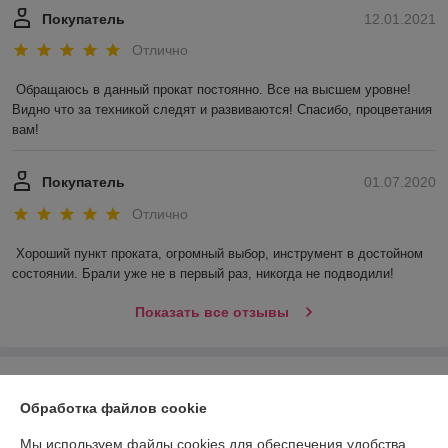
Покупатель
12.01.2021
Отлично
Обращаюсь в данный прокат постоянно. Все на высшем уровне! 
Видно что за техникой следят и развиваются! Спасибо, процветания 
вам!
Покупатель
01.07.2020
Отлично
Хороший пункт проката, огромный выбор, инструмент в достойном 
состоянии. Брали уже не в первый раз, никогда не подводили! 
Показать все отзывы
О нас
Обработка файлов cookie
Контакты
Мы используем файлы cookies для обеспечения удобства