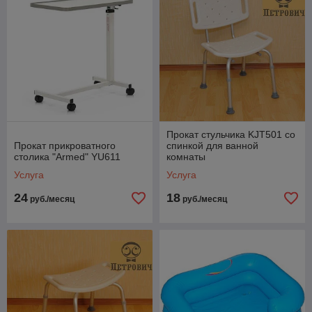
Прокат стульчика KJT501 со
Прокат прикроватного
спинкой для ванной
столика "Armed" YU611
комнаты
Услуга
Услуга
24
18
руб./месяц
руб./месяц