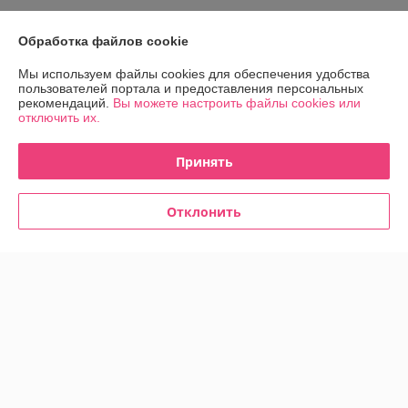
О нас
Обработка файлов cookie
Контакты
Мы используем файлы cookies для обеспечения удобства
пользователей портала и предоставления персональных
Доставка и оплата
рекомендаций.
Вы можете настроить файлы cookies или
отключить их.
График работы
Принять
Полная версия сайта
Отклонить
Политика обработки cookies
Сайт создан на платформе Deal.by
Информация для покупателя
Юридическое лицо:
ООО "Прокат Петрович"
г. Минск, ул. Гурского, д. 37, пом. 5Н, ком. 23
Регистрационный номер ЕГР: 193215798